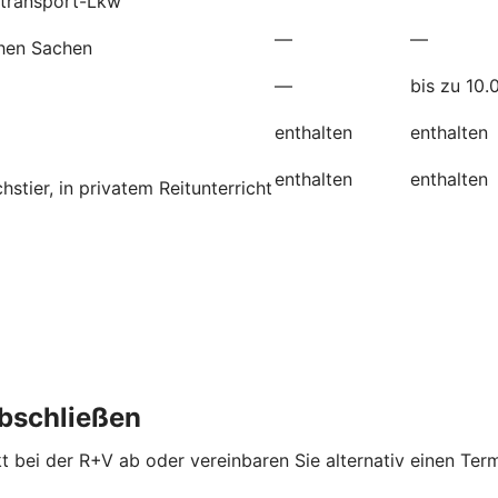
etransport-Lkw
—
—
chen Sachen
—
bis zu 10.
enthalten
enthalten
enthalten
enthalten
tier, in privatem Reitunterricht
abschließen
kt bei der R+V ab oder vereinbaren Sie alternativ einen Term