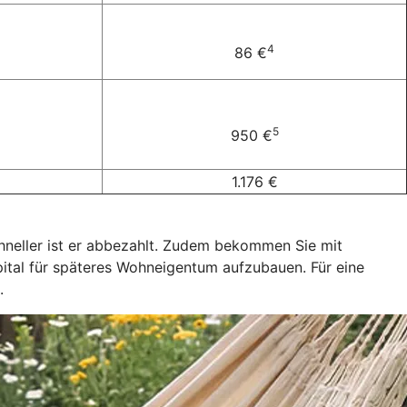
4
86 €
5
950 €
1.176 €
 schneller ist er abbezahlt. Zudem bekommen Sie mit
pital für späteres Wohneigentum aufzubauen. Für eine
.