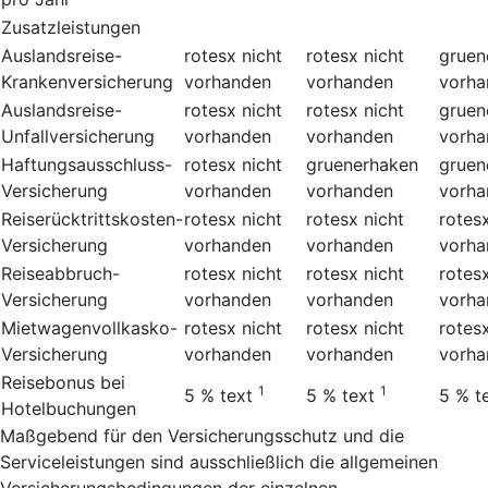
Zusatzleistungen
Auslandsreise-
rotesx
nicht
rotesx
nicht
gruen
Krankenversicherung
vorhanden
vorhanden
vorha
Auslandsreise-
rotesx
nicht
rotesx
nicht
gruen
Unfallversicherung
vorhanden
vorhanden
vorha
Haftungsausschluss-
rotesx
nicht
gruenerhaken
gruen
Versicherung
vorhanden
vorhanden
vorha
Reiserücktrittskosten-
rotesx
nicht
rotesx
nicht
rotes
Versicherung
vorhanden
vorhanden
vorha
Reiseabbruch-
rotesx
nicht
rotesx
nicht
rotes
Versicherung
vorhanden
vorhanden
vorha
Mietwagenvollkasko-
rotesx
nicht
rotesx
nicht
rotes
Versicherung
vorhanden
vorhanden
vorha
Reisebonus bei
1
1
5 %
text
5 %
text
5 %
t
Hotelbuchungen
Maßgebend für den Versicherungsschutz und die
Serviceleistungen sind ausschließlich die allgemeinen
Versicherungsbedingungen der einzelnen