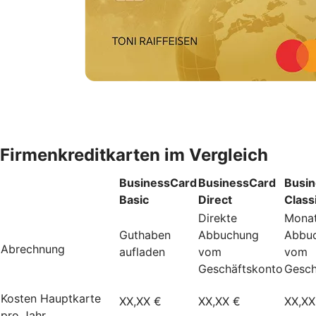
Firmenkreditkarten im Vergleich
BusinessCard
BusinessCard
Busi
Basic
Direct
Class
Direkte
Monat
Guthaben
Abbuchung
Abbu
Abrechnung
aufladen
vom
vom
Geschäftskonto
Gesch
Kosten Hauptkarte
XX,XX €
XX,XX €
XX,XX
pro Jahr