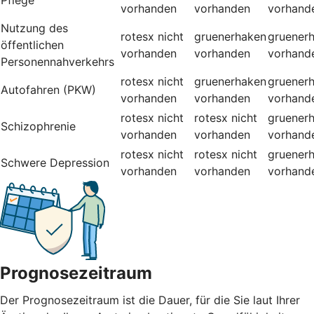
vorhanden
vorhanden
vorhand
Nutzung des
rotesx
nicht
gruenerhaken
gruener
öffentlichen
vorhanden
vorhanden
vorhand
Personennahverkehrs
rotesx
nicht
gruenerhaken
gruener
Autofahren (PKW)
vorhanden
vorhanden
vorhand
rotesx
nicht
rotesx
nicht
gruener
Schizophrenie
vorhanden
vorhanden
vorhand
rotesx
nicht
rotesx
nicht
gruener
Schwere Depression
vorhanden
vorhanden
vorhand
Prognosezeitraum
Der Prognosezeitraum ist die Dauer, für die Sie laut Ihrer