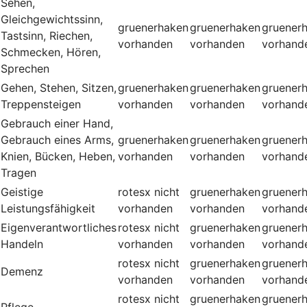
Sehen,
Gleichgewichtssinn,
gruenerhaken
gruenerhaken
gruener
Tastsinn, Riechen,
vorhanden
vorhanden
vorhand
Schmecken, Hören,
Sprechen
Gehen, Stehen, Sitzen,
gruenerhaken
gruenerhaken
gruener
Treppensteigen
vorhanden
vorhanden
vorhand
Gebrauch einer Hand,
Gebrauch eines Arms,
gruenerhaken
gruenerhaken
gruener
Knien, Bücken, Heben,
vorhanden
vorhanden
vorhand
Tragen
Geistige
rotesx
nicht
gruenerhaken
gruener
Leistungsfähigkeit
vorhanden
vorhanden
vorhand
Eigenverantwortliches
rotesx
nicht
gruenerhaken
gruener
Handeln
vorhanden
vorhanden
vorhand
rotesx
nicht
gruenerhaken
gruener
Demenz
vorhanden
vorhanden
vorhand
rotesx
nicht
gruenerhaken
gruener
Pflege